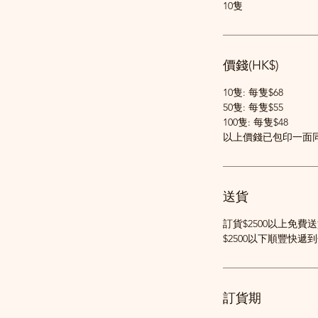
10隻
價錢(HK$)
10隻: 每隻$68
50隻: 每隻$55
100隻: 每隻$48
以上價錢已包印一面同
送貨
訂貨$2500以上免費
$2500以下順豐快遞
訂貨期