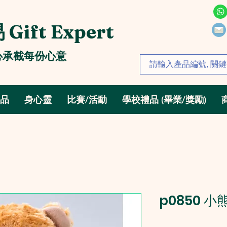
Gift Expert
心承截每份心意
禮品
身心靈
比賽/活動
學校禮品 (畢業/獎勵)
p0850 