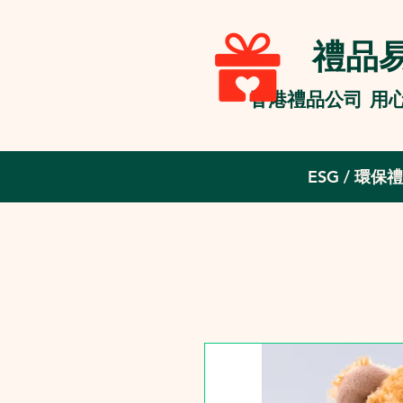
禮品易 
香港禮品公司 用
ESG / 環保