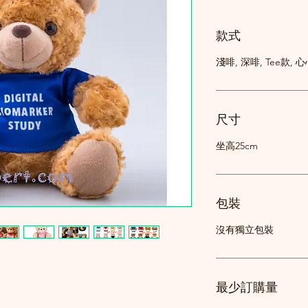
款式
淺啡, 深啡, Tee款, 
尺寸
坐高25cm
包裝
沒有獨立包裝
最少訂購量