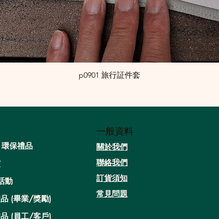
p0901 旅行証件套
一般資料
/ 環保禮品
關於我們​
聯絡我們
靈
​訂貨須知
活動
常見問題
品 (畢業/獎勵)
品 (員工/客戶)