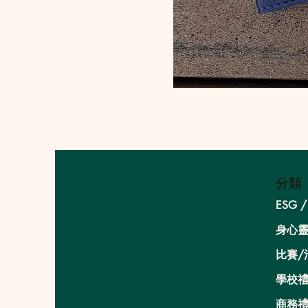
分類
ESG 
身心
比賽/
學校禮
商務禮