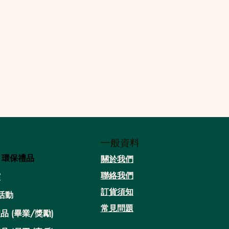
一般資料
/ 環保禮品
關於我們​
聯絡我們
靈
​訂貨須知
活動
常見問題
品 (畢業/獎勵)