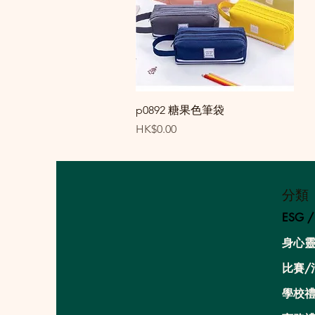
Quick View
p0892 糖果色筆袋
Price
HK$0.00
分類
ESG 
身心
比賽/
學校禮