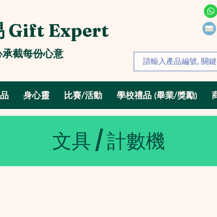
Gift Expert
心承截每份心意
禮品
身心靈
比賽/活動
學校禮品 (畢業/獎勵)
文具 / 計數機