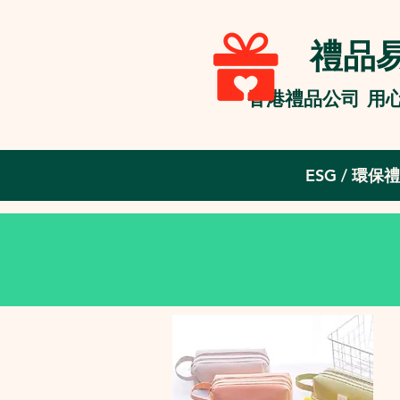
禮品易 
香港禮品公司 用
ESG / 環保