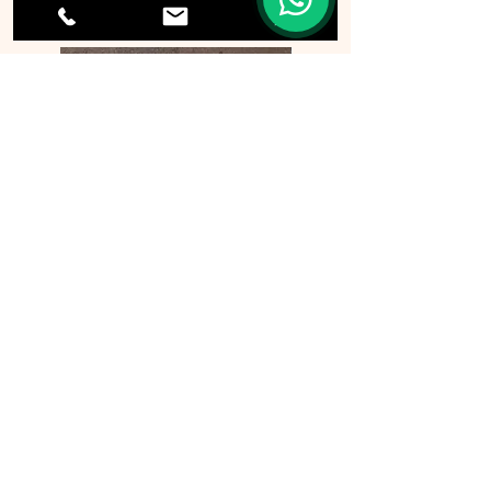
p0901 旅行証件套
p0869 A4文件袋
一般資料
關於我們​
聯絡我們