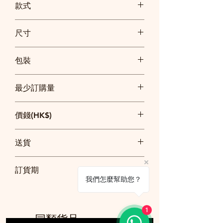
款式
小豬, 熊貓, 企鵝, 小狗, 小老鼠
尺寸
坐高25cm
包裝
沒有獨立包裝
最少訂購量
10隻
價錢(HK$)
10隻: 每隻$68
送貨
50隻: 每隻$55
100隻: 每隻$48
訂貨$2500以上免費送貨
以上價錢已包印一面同一款一色logo及簡
訂貨期
$2500以下順豐快遞到付
單設計
我們怎麼幫助您？
20日
訂貨須知
1
同類貨品