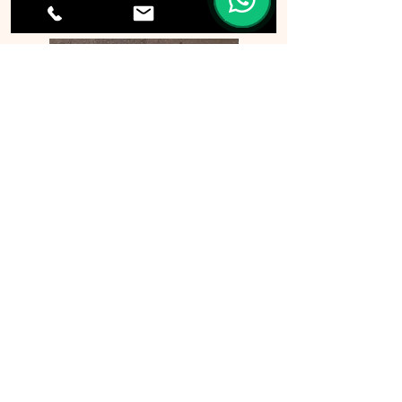
p0901 旅行証件套
p0869 A4文件袋
一般資料
關於我們​
聯絡我們