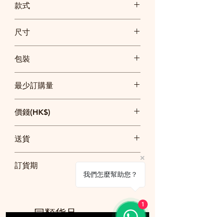
款式
尺寸
16*3cm
包裝
16*4cm
21*4cm
獨立透明袋包裝
21*4.5cm
最少訂購量
26*5.5cm
31*4cm
200把
31.2*5.5cm
價錢(HK$)
16*4cm參考價：
送貨
200：$8.8
500：$5.7
整單$2500以上免費送貨
1000: $3.8
訂貨期
$2500以下順豐快遞到付
2000: $2.6
我們怎麼幫助您？
其他尺寸歡迎查詢
20日
訂貨須知
1
同類貨品