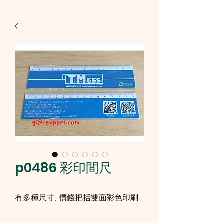
p0486 彩印間尺
有多種尺寸, 價錢把括雙面彩色印刷