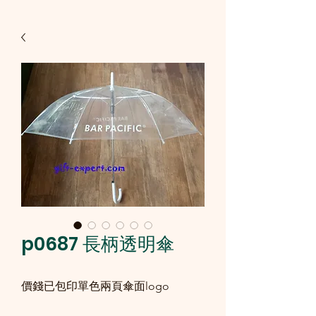
p0687 長柄透明傘
價錢已包印單色兩頁傘面logo