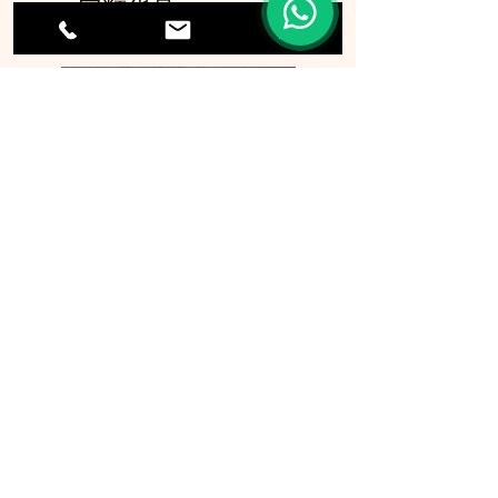
同類貨品
p0901 旅行証件套
p0869 A4文件袋
一般資料
關於我們​