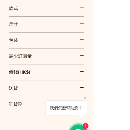
款式
尺寸
長14.5cm 闊9cm 厚1cm
包裝
每套獨立透明袋包裝
最少訂購量
300套
價錢(HK$)
300套: 每套$10
送貨
500套: 每套$9
以上價錢已包印一面同一款一色logo及簡
整單$2500以上免費送貨
單設計
訂貨期
$2500以下順豐快遞到付或者牛頭角地鐵站
我們怎麼幫助您？
交收
20日
1
訂貨須知