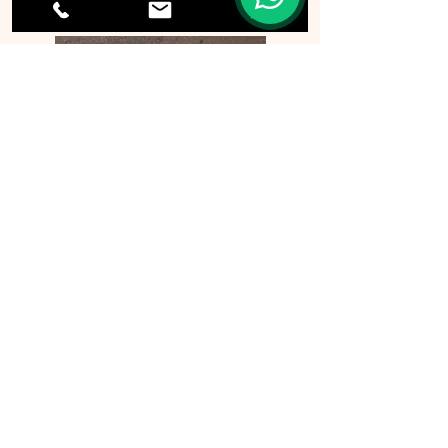
p0901 旅行証件套
p0869 A4文件袋
一般資料
關於我們​
聯絡我們