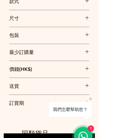
款式
16GB, 32GB, 64GB (存量可能有5%誤差)
尺寸
包裝
獨立鐵盒包裝
最少訂購量
100個
價錢(HK$)
32G參考價
送貨
100個: 每個$38
500個: 每個$36
訂貨$2500以上免費送貨
1000個: 每個$34
訂貨期
$2500以下順豐快遞到付
以上價錢已包印一面同一款一色logo及簡
我們怎麼幫助您？
單設計
20日
訂貨須知
1
同類貨品