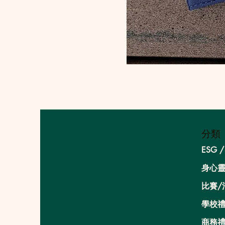
分類
ESG 
身心
比賽/
學校禮
商務禮