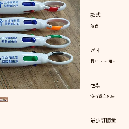
款式
混色
尺寸
長13.5cm 粗2cm
包裝
沒有獨立包裝
最少訂購量