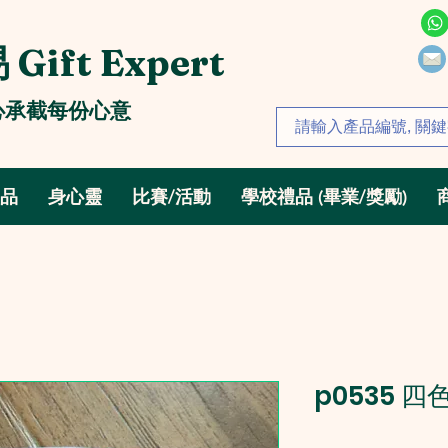
Gift Expert
心承截每份心意
禮品
身心靈
比賽/活動
學校禮品 (畢業/獎勵)
p0535 