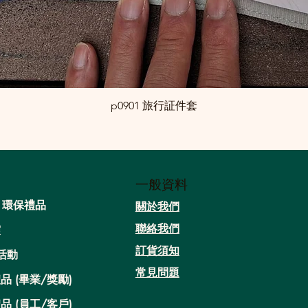
p0901 旅行証件套
一般資料
/ 環保禮品
關於我們​
聯絡我們
靈
​訂貨須知
活動
常見問題
品 (畢業/獎勵)
品 (員工/客戶)