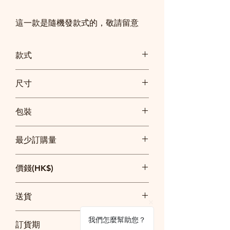
這一款是隨機發款式的，敬請留意
款式
尺寸
10 x 10cm 尺寸可能稍有偏差
包裝
沒有獨立包裝
最少訂購量
50個
價錢(HK$)
50個：$5
送貨
100個：$4.5
200個：$3.8
訂貨$2500以上免費送貨
我們怎麼幫助您？
訂貨期
$2500以下順豐快遞到付