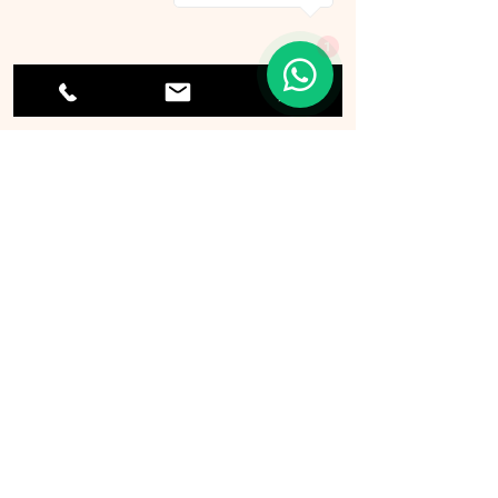
7日
1
訂貨須知
同類貨品
p0901 旅行証件套
p0869 A4文件袋