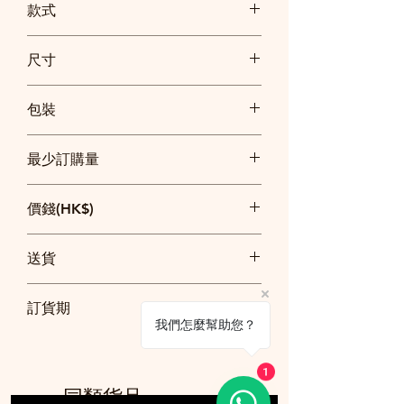
款式
尺寸
中間白色: 直徑6.3cm
包裝
整個: 直徑9.5cm
獨立透明袋包裝
最少訂購量
250枝
價錢(HK$)
250枝: 每枝$10
送貨
500枝: 每枝$7.5
以上價錢已包印一面同一款一色logo及簡
整單$2500以上免費送貨
單設計
訂貨期
$2500以下順豐快遞到付
我們怎麼幫助您？
20日
1
訂貨須知
同類貨品