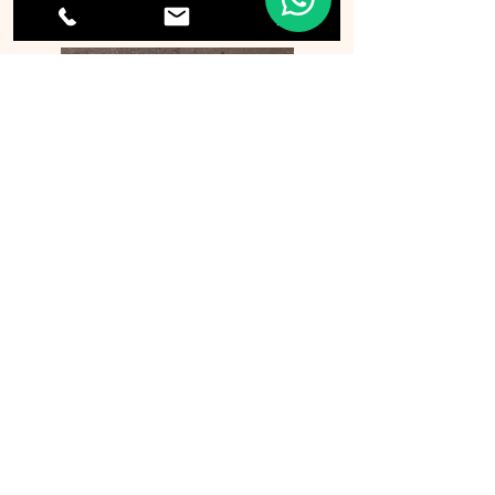
p0901 旅行証件套
p0869 A4文件袋
一般資料
關於我們​
聯絡我們