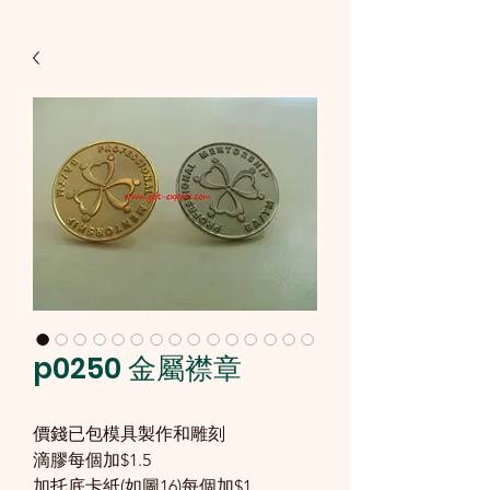
p0250 金屬襟章
價錢已包模具製作和雕刻
滴膠每個加$1.5
加托底卡紙(如圖16)每個加$1