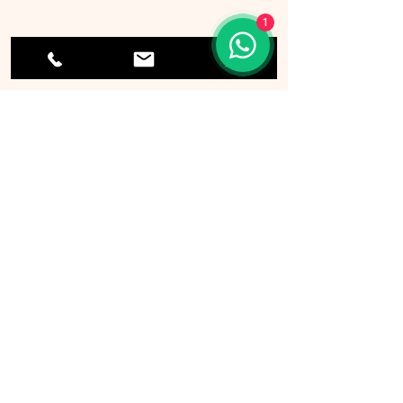
20日
1
訂貨須知
同類貨品
p0901 旅行証件套
p0869 A4文件袋